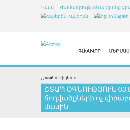
Կապ
Ժամադրության առցանց գր
Հայերեն
English
ԳԼԽԱՎՈՐ
ՄԵՐ ՄԱՍ
домой
Վիդեո
ՇՏԱՊ ՕԳՆՈՒԹՅՈՒՆ 03.0
ճողվածքների ոչ վիրա
մասին