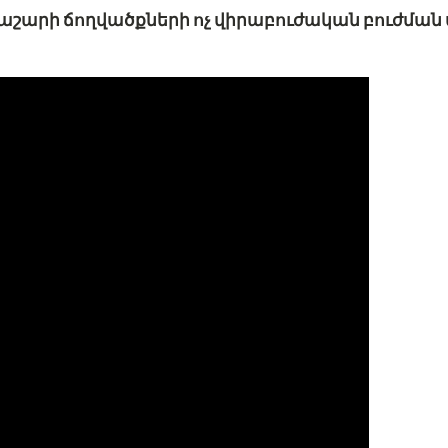
նաշարի ճողվածքների ոչ վիրաբուժական բուժման