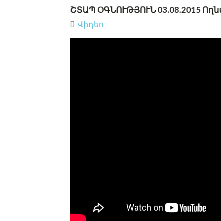
ՇՏԱՊ ՕԳՆՈՒԹՅՈՒՆ 03.08.2015 Ող
Վիդեո