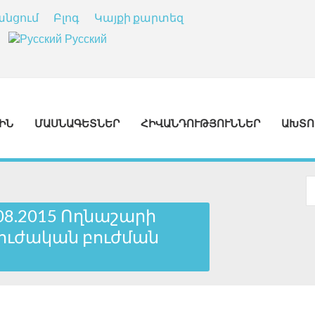
անցում
Բլոգ
Կայքի քարտեզ
Русский
ԻՆ
ՄԱՍՆԱԳԵՏՆԵՐ
ՀԻՎԱՆԴՈՒԹՅՈՒՆՆԵՐ
ԱԽՏՈ
8.2015 Ողնաշարի
բուժական բուժման