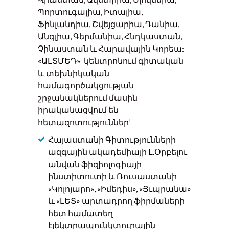
Պորտուգալիա, Իտալիա,
Ֆինլանդիա, Շվեյցարիա, Դանիա,
Անգլիա, Գերմանիա, Հնդկաստան,
Չինաստան և Հարավային Կորեա:
«ԱԼՏՄԵԴ» կենտրոնում գիտական
և տեխնիկական
համագործակցության
շրջանակներում մասին
իրականացվում են
հետազոտություններ’
Հայաստանի Գիտությունների
ազգային ակադեմիայի Լ.Օրբելու
անվան ֆիզիոլոգիայի
ինստիտուտի և Ռուսաստանի
«Կոլոյարո», «Իմեդիս», «Յւպրանա»
և «ԼԵՏ» արտադրող ֆիրմաների
հետ համատեղ
էլեկտրապունկտուրային