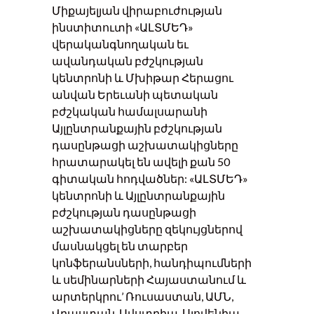
Միքայելյան վիրաբուժության
ինստիտուտի «ԱԼՏՄԵԴ»
վերականգնողական եւ
ավանդական բժշկության
կենտրոնի և Մխիթար Հերացու
անվան Երեւանի պետական ​​
բժշկական համալսարանի
Այլընտրանքային բժշկության
դասընթացի աշխատակիցները
հրատարակել են ավելի քան 50
գիտական հոդվածներ: «ԱԼՏՄԵԴ»
կենտրոնի և Այլընտրանքային
բժշկության դասընթացի
աշխատակիցները զեկույցներով
մասնակցել են տարբեր
կոնֆերանսների, հանդիպումների
և սեմինարների Հայաստանում և
արտերկրու’ Ռուսաստան, ԱՄՆ,
Վրաստան, Ավստրիա, Սլովենիա,