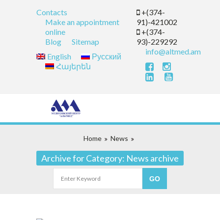
Contacts
+(374-
Make an appointment
91)-421002
online
+(374-
Blog
Sitemap
93)-229292
info@altmed.am
English
Русский
Հայերեն
Home
News
Archive for Category: News archive