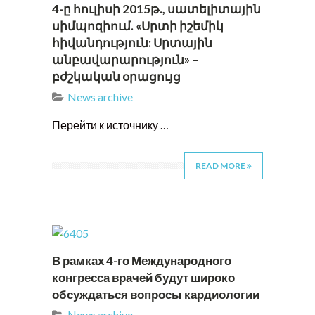
4-ը հուլիսի 2015թ., սատելիտային
սիմպոզիում. «Սրտի իշեմիկ
հիվանդություն: Սրտային
անբավարարություն» –
բժշկական օրացույց
News archive
Перейти к источнику …
READ MORE
В рамках 4-го Международного
конгресса врачей будут широко
обсуждаться вопросы кардиологии
News archive