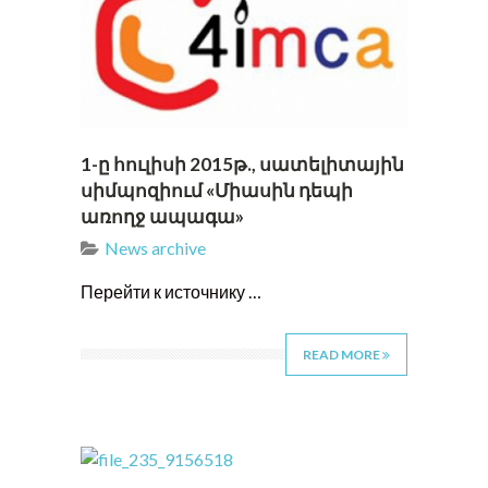
1-ը հուլիսի 2015թ., սատելիտային
սիմպոզիում «Միասին դեպի
առողջ ապագա»
News archive
Перейти к источнику …
READ MORE