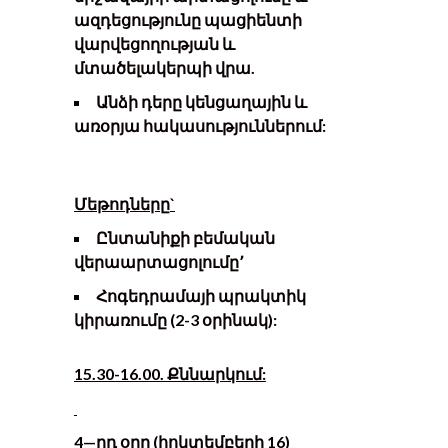
ազդեցությունը պացիենտի
վարվեցողության և
մտածելակերպի վրա.
Ա
նձի դերը կենցաղային և
առօրյա հակասություններում:
Մեթոդները
`
Ը
նտանիքի բեմական
վերաարտացոլումը՚
Հ
ոգեդրամայի պրակտիկ
կիրառումը (2-3 օրինակ):
15.30-16.00. Քննարկում:
4
—
րդ օրը
(
հոկտեմբերի 1
6
)