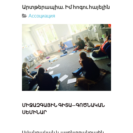
Արտթերապիա. Իմ հոգու հայելին
Ассоциация
Մ
ԻՋԱԶԳԱՅԻՆ
ԳԻՏԱ
—
ԳՈԾՆԱԿԱՆ
ՍԵՄԻՆԱՐ
Ավանդական և այլընտրանքային