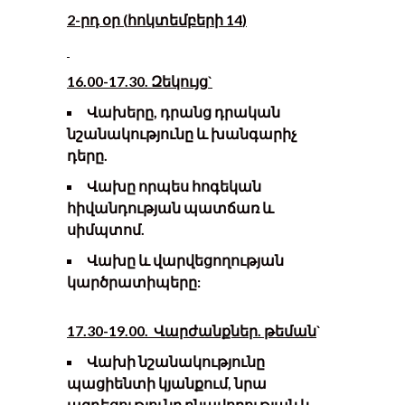
2-
րդ օր
(
հոկտեմբերի 14
)
16.00-17.30. Զեկույց
`
Վախերը, դրանց դրական
նշանակությունը և խանգարիչ
դերը
.
Վախը որպես հոգեկան
հիվանդության պատճառ և
սիմպտոմ.
Վախը և վարվեցողության
կարծրատիպերը:
17.
3
0-1
9
.
0
0.
Վարժանքներ
.
թ
եման
`
Վախի նշանակությունը
պացիենտի կյանքում, նրա
ազդեցությունը բնավորության և