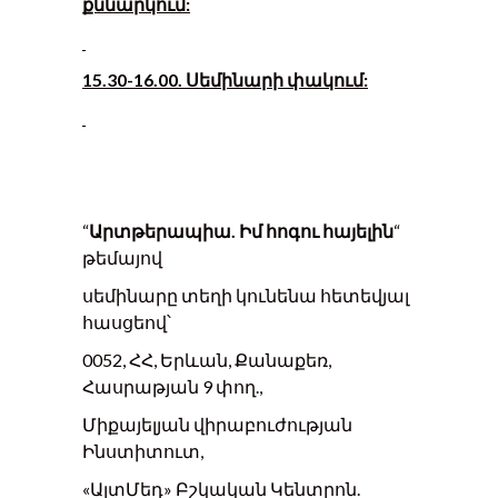
քննարկում:
15.30-16.00. Սեմինարի փակում:
“
Արտթերապիա.
Իմ հոգու հայելին
“
թեմայով
սեմինարը տեղի կունենա հետեվյալ
հասցեով՝
0052, ՀՀ, Երևան, Քանաքեռ,
Հասրաթյան 9 փող.,
Միքայելյան վիրաբուժության
Ինստիտուտ,
«ԱլտՄեդ» Բշկական Կենտրոն.