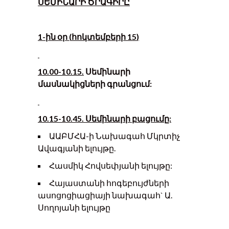
ՍԵՄԻՆԱՐԻ ԾՐԱԳԻՐԸ
1-
ին օր
(
հոկտեմբերի 15
)
10.00-10.15.
Սեմինարի
մասնակիցների գրանցում:
10.15-10.45. Սեմինարի բացումը:
ԱԱԲՄՀԱ-ի Նախագահ Մկրտիչ
Ավագյանի ելույթը.
Հասմիկ Հովսեփյանի ելույթը:
Հայաստանի հոգեբույժների
ասոցոցիացիայի նախագահ` Ա.
Սողոյանի ելույթը