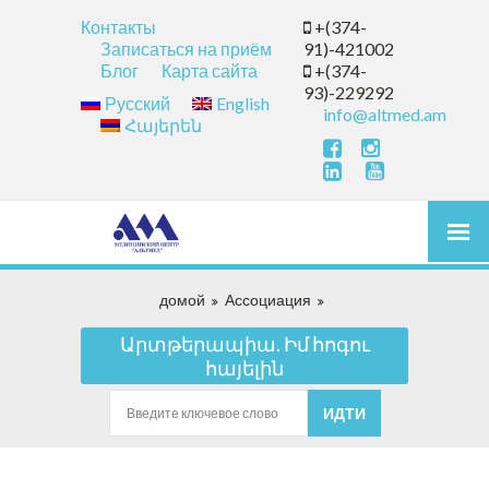
Контакты
+(374-
Записаться на приём
91)-421002
Блог
Карта сайта
+(374-
93)-229292
Русский
English
info@altmed.am
Հայերեն
домой
Ассоциация
Արտթերապիա. Իմ հոգու
հայելին