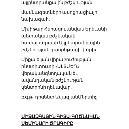
այլընտրանքային բժշկության
մասնագետների ասոցիացիայի
նախագահ,
Մխիթար Հերացու անվան Երեւանի
պետական ​​բժշկական
համալսարանի Այլընտրանքային
բժշկության դասընթացի վարիչ,
Միքայելյան վիրաբուժության
ինստիտուտի «ԱԼՏՄԵԴ»
վերականգնողական եւ
ավանդական բժշկության
կենտրոնի ղեկավար,
բ.գ.թ., դոցենտ ԱվագյանՄկրտիչ
ՄԻՋԱԶԳԱՅԻՆ ԳԻՏԱ-ԳՈԾՆԱԿԱՆ
ՍԵՄԻՆԱՐԻ ԾՐԱԳԻՐԸ