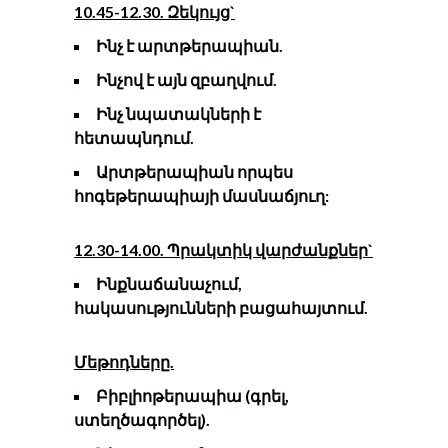
1
0
.
45
-12.30. Զեկույց`
Ինչ է արտթերապիան.
Ինչով է այն զբաղվում.
Ինչ նպատակների է
հետապնդում.
Արտթերապիան որպես
հոգեթերապիայի մասնաճյուղ:
1
2
.
3
0-
14
.
0
0. Պրակտիկ վարժանքներ`
Ինքնաճանաչում,
հակասությունների բացահայտում
.
Մեթոդները.
Բիբլիոթերապիա (գրել,
ստեղծագործել)
.