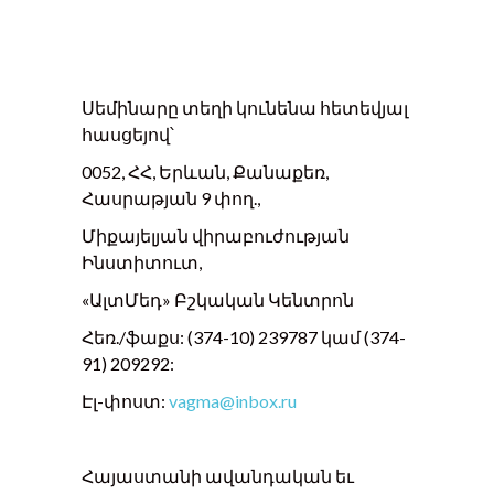
Սեմինարը տեղի կունենա հետեվյալ
հասցեյով՝
0052, ՀՀ, Երևան, Քանաքեռ,
Հասրաթյան 9 փող.,
Միքայելյան վիրաբուժության
Ինստիտուտ,
«ԱլտՄեդ» Բշկական Կենտրոն
Հեռ./ֆաքս: (374-10) 239787 կամ (374-
91) 209292:
Էլ-փոստ:
vagma@inbox.ru
Հայաստանի ավանդական եւ