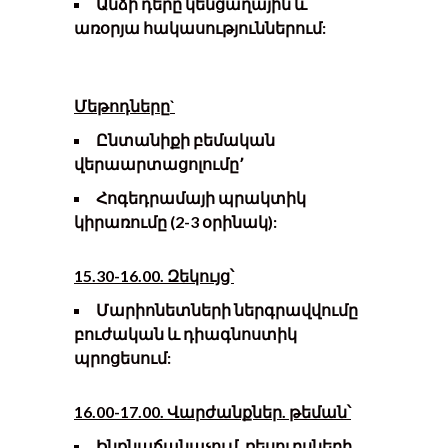
Ա
նձի դերը կենցաղային և
առօրյա հակասություններում:
Մեթոդները
`
Ը
նտանիքի բեմական
վերաարտացոլումը՚
Հ
ոգեդրամայի պրակտիկ
կիրառումը (2-3 օրինակ):
15.30-16.00.
Զեկույց՝
Մարիոնետների ներգրավվումը
բուժական և դիագնոստիկ
պրոցեսում:
16.00-17.00. Վարժանքներ
. թեման
՝
Ինքնաճանաչում, ռեսուրսների