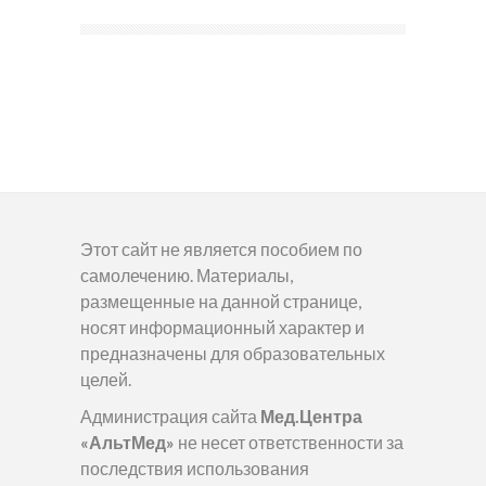
Этот сайт не является пособием по
самолечению. Материалы,
размещенные на данной странице,
носят информационный характер и
предназначены для образовательных
целей.
Администрация сайта
Мед.Центра
«АльтМед»
не несет ответственности за
последствия использования