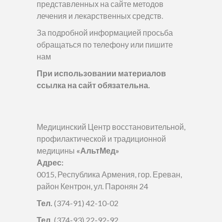
представленных на сайте методов
лечения и лекарственных средств.
За подробной информацией просьба
обращаться по телефону или пишите
нам
При использовании материалов
ссылка на сайт обязательна.
Медицинский Центр восстановительной,
профилактической и традиционной
медицины
«АльтМед»
Адрес:
0015, Республика Армения, гор. Ереван,
район Кентрон, ул. Паронян 24
Тел.
(374-91) 42-10-02
Тел.
(374-93) 22-92-92