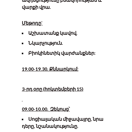
վարքի վրա.
Մեթոդը`
Աշխատանք կավով.
Նկարչություն.
Բիոկինետիկ վարժանքներ:
1
9
.
0
0-19.
3
0. Քննարկում
:
3-
րդ օրը
(
հոկտեմբերի 15
)
09.00-10.00.
Զեկույց
՝
Սոցիալական միջավայրը, նրա
դերը, նշանակությունը
.