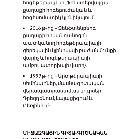
հոգեթերապևտ, Ֆինստերվալդա
քաղաքի հոգեբուժական և
հոգեսոմատիկ կլինիկայում.
2016 թ-ից – Զենֆտենբերգ
քաղաքի հիվանդանոցին
պատկանող հոգեթերապիայի
ցերեկային կլինիկայի բաժանմունքի
վարիչ և հոգեթերապիայի
ամբուլատորիայի վարիչ.
1999 թ-ից – Արտթերապիայի
սեմինարներ, մասնագիտական
վերապատրաստման կուրսեր
Դրեզդենում, Լայպցիգում և
Բեռլինում:
ՄԻՋԱԶԳԱՅԻՆ ԳԻՏԱ-ԳՈԾՆԱԿԱՆ