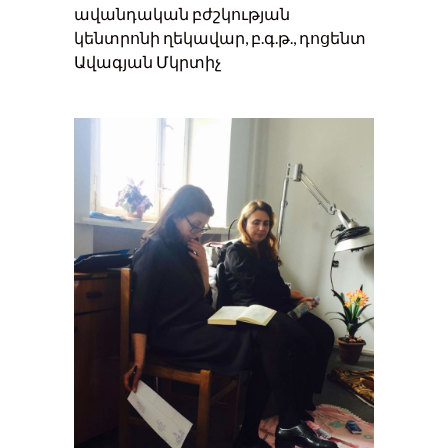
ավանդական բժշկության
կենտրոնի ղեկավար, բ.գ.թ., դոցենտ
Ավագյան Մկրտիչ