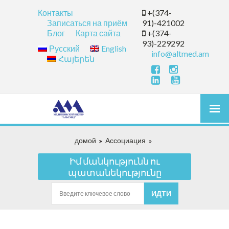
Контакты
+(374-
Записаться на приём
91)-421002
Блог
Карта сайта
+(374-
93)-229292
Русский
English
info@altmed.am
Հայերեն
домой
Ассоциация
Իմ մանկությունն ու
պատանեկությունը