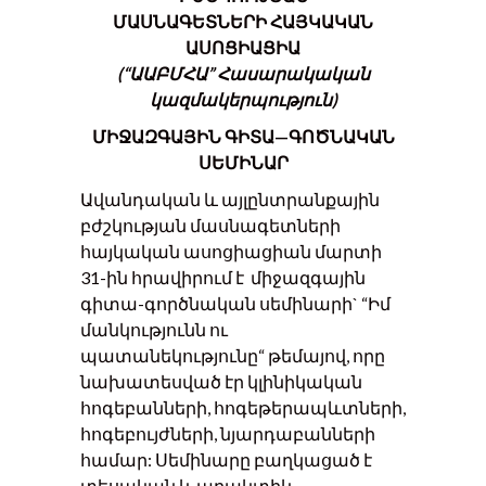
ՄԱՍՆԱԳԵՏՆԵՐԻ ՀԱՅԿԱԿԱՆ
ԱՍՈՑԻԱՑԻԱ
(“ԱԱԲՄՀԱ” Հասարակական
կազմակերպություն)
ՄԻՋԱԶԳԱՅԻՆ
ԳԻՏԱ
—
ԳՈԾՆԱԿԱՆ
ՍԵՄԻՆԱՐ
Ավանդական և այլընտրանքային
բժշկության մասնագետների
հայկական ասոցիացիան մարտի
31-ին հրավիրում է միջազգային
գիտա-գործնական սեմինարի` “Իմ
մանկությունն ու
պատանեկությունը“ թեմայով, որը
նախատեսված էր կլինիկական
հոգեբանների, հոգեթերապևտների,
հոգեբույժների, նյարդաբանների
համար: Սեմինարը բաղկացած է
տեսական և պրակտիկ