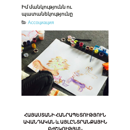
Իմ մանկությունն ու
պատանեկությունը
Ассоциация
ՀԱՅԱՍՏԱՆԻ
ՀԱՆՐԱՊԵՏՈՒԹՅՈՒՆ
ԱՎԱՆԴԱԿԱՆ և ԱՅԼԸՆՏՐԱՆՔԱՅԻՆ
ԲԺՇԿՈՒԹՅԱՆ