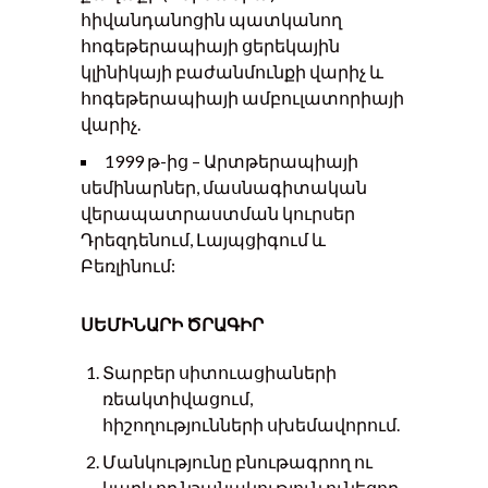
հիվանդանոցին պատկանող
հոգեթերապիայի ցերեկային
կլինիկայի բաժանմունքի վարիչ և
հոգեթերապիայի ամբուլատորիայի
վարիչ.
1999 թ-ից – Արտթերապիայի
սեմինարներ, մասնագիտական
վերապատրաստման կուրսեր
Դրեզդենում, Լայպցիգում և
Բեռլինում:
ՍԵՄԻՆԱՐԻ ԾՐԱԳԻՐ
Տարբեր սիտուացիաների
ռեակտիվացում,
հիշողությունների սխեմավորում.
Մանկությունը բնութագրող ու
կարևոր նշանակություն ունեցող