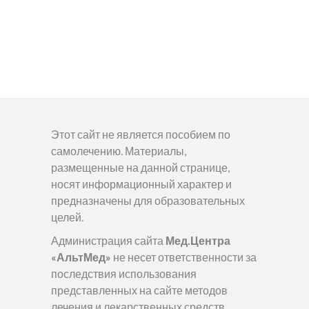
Этот сайт не является пособием по
самолечению. Материалы,
размещенные на данной странице,
носят информационный характер и
предназначены для образовательных
целей.
Администрация сайта
Мед.Центра
«АльтМед»
не несет ответственности за
последствия использования
представленных на сайте методов
лечения и лекарственных средств.