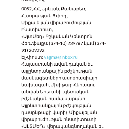
0052, ՀՀ, Երևան, Քանաքեռ,
Հասրաթյան 9 փող.,
Միքայելյան վիրաբուժության
Ինստիտուտ,
«ԱլտՄեդ» Բշկական Կենտրոն
Հեռ./ֆաքս: (374-10) 239787 կամ (374-
91) 209292:
Էլ-փոստ:
vagma@inbox.ru
Հայաստանի ավանդական եւ
այլընտրանքային բժշկության
մասնագետների ասոցիացիայի
նախագահ, Մխիթար Հերացու
անվան Երեւանի պետական ​​
բժշկական համալսարանի
Այլընտրանքային բժշկության
դասընթացի վարիչ, Միքայելյան
վիրաբուժության ինստիտուտի
«ԱԼՏՄԵԴ» վերականգնողական եւ