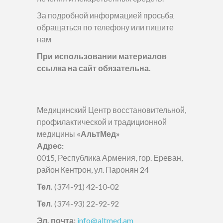
За подробной информацией просьба
обращаться по телефону или пишите
нам
При использовании материалов
ссылка на сайт обязательна.
Медицинский Центр восстановительной,
профилактической и традиционной
медицины
«АльтМед»
Адрес:
0015, Республика Армения, гор. Ереван,
район Кентрон, ул. Паронян 24
Тел.
(374-91) 42-10-02
Тел.
(374-93) 22-92-92
Эл. почта:
info@altmed.am