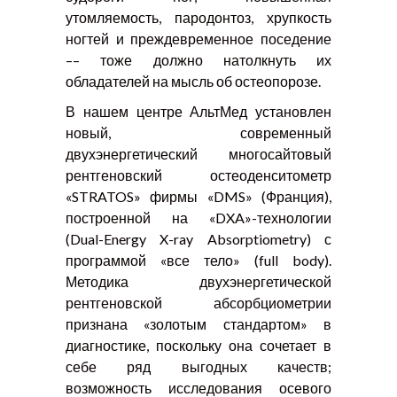
утомляемость, пародонтоз, хрупкость
ногтей и преждевременное поседение
–– тоже должно натолкнуть их
обладателей на мысль об остеопорозе.
В нашем центре АльтМед установлен
новый, современный
двухэнергетический многосайтовый
рентгеновский остеоденситометр
«STRATOS» фирмы «DMS» (Франция),
построенной на «DXA»-технологии
(Dual-Energy X-ray Absorptiometry) с
программой «все тело» (full body).
Методика двухэнергетической
рентгеновской абсорбциометрии
признана «золотым стандартом» в
диагностике, поскольку она сочетает в
себе ряд выгодных качеств;
возможность исследования осевого