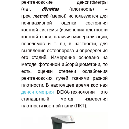
рентгеновские денсито́метры
(лат.
dēnsitas
(плотность) +
греч.
metreō
(мерю)) используются для
неинвазивной оценки состояния
костной системы (изменения плотности
костной ткани, наличия минерализации,
переломов и т. п.), в частности, для
выявления остеопороза и определения
его стадий. Измерение основано на
методе фотонной абсорбциометрии, то
есть, оценки степени ослабления
рентгеновских лучей тканями разной
плотности. В настоящее время костная
денситометрия
DEXA-технологии это
стандартный метод измерения
плотности костной ткани (ПКТ).