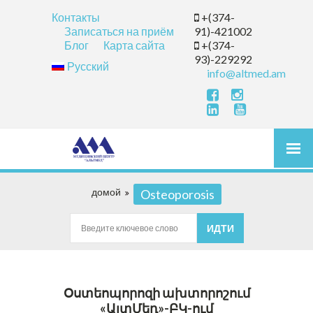
Контакты
+(374-
Записаться на приём
91)-421002
Блог
Карта сайта
+(374-
93)-229292
Русский
info@altmed.am
домой
Osteoporosis
Օստեոպորոզի ախտորոշում
«ԱլտՄեդ»-ԲԿ-ում