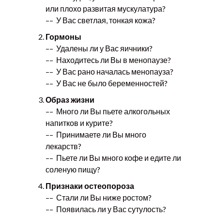
или плохо развитая мускулатура?
–– У Вас светлая, тонкая кожа?
Гормоны
–– Удалены ли у Вас яичники?
–– Находитесь ли Вы в менопаузе?
–– У Вас рано началась менопауза?
–– У Вас не было беременностей?
Образ жизни
–– Много ли Вы пьете алкогольных
напитков и курите?
–– Принимаете ли Вы много
лекарств?
–– Пьете ли Вы много кофе и едите ли
соленую пищу?
Признаки остеопороза
–– Стали ли Вы ниже ростом?
–– Появилась ли у Вас сутулость?