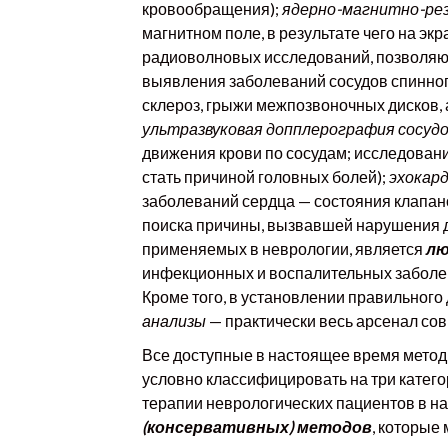
кровообращения);
ядерно-магнитно-ре
магнитном поле, в результате чего на э
радиоволновых исследований, позволяю
выявления заболеваний сосудов спинног
склероз, грыжи межпозвоночных дисков, 
ультразвуковая допплерография сосудо
движения крови по сосудам; исследовани
стать причиной головных болей);
эхокар
заболеваний сердца — состояния клапанов
поиска причины, вызвавшей нарушения д
применяемых в неврологии, является
лю
инфекционных и воспалительных заболев
Кроме того, в установлении правильног
анализы
— практически весь арсенал со
Все доступные в настоящее время метод
условно классифицировать на три катего
терапии неврологических пациентов в 
(консервативных) методов
, которые