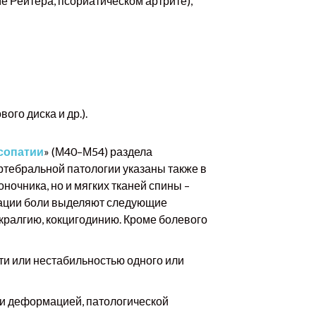
 Рейтера, псориатическом артрите),
го диска и др.).
сопатии
» (М40–М54) раздела
тебральной патологии указаны также в
очника, но и мягких тканей спины –
изации боли выделяют следующие
кралгию, кокцигодинию. Кроме болевого
и или нестабильностью одного или
и деформацией, патологической