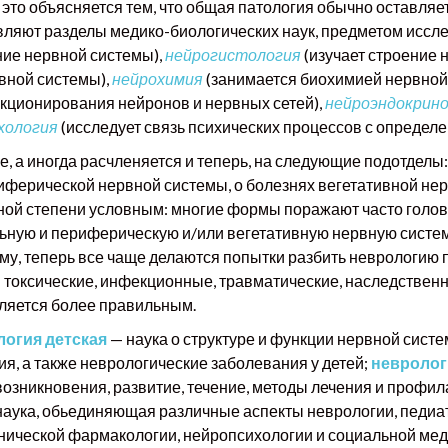
; это объясняется тем, что общая патология обычно оставля
вляют разделы медико-биологических наук, предметом иссл
ние нервной системы),
нейрогистология
(изучает строение 
вной системы),
нейрохимия
(занимается биохимией нервной
кционирования нейронов и нервных сетей),
нейроэндокрин
хология
(исследует связь психических процессов с определ
 а иногда расчленяется и теперь, на следующие подотделы: 
риферической нервной системы, о болезнях вегетативной не
ьной степени условным: многие формы поражают часто голов
ную и периферическую и/или вегетативную нервную систему
ому, теперь все чаще делаются попытки разбить неврологию 
 токсические, инфекционные, травматические, наследственны
 является более правильным.
логия детская
— наука о структуре и функции нервной сист
я, а также неврологические заболевания у детей;
невролог
зникновения, развитие, течение, методы лечения и профил
ука, обьединяющая различные аспекты неврологии, педиатр
нической фармакологии, нейропсихологии и социальной ме