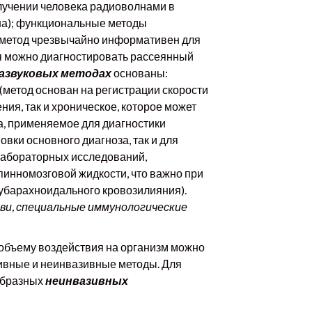
лучении человека радиоволнами в
ана); функциональные методы
 метод чрезвычайно информативен для
я можно диагностировать рассеянный
азвуковых методах
основаны:
(метод основан на регистрации скорости
ия, так и хроническое, которое может
а, применяемое для диагностики
овки основного диагноза, так и для
лабораторных исследований,
пинномозговой жидкости, что важно при
субарахноидального кровозилияния).
ови, специальные иммунологические
объему воздействия на организм можно
зивные и неинвазивные методы. Для
образных
неинвазивных