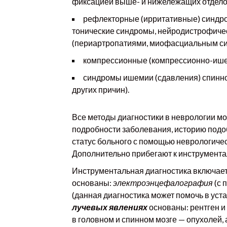
фиксацией выше- и нижележащих отдело
рефлекторные (ирритативные) синдро
тонические синдромы, нейродистрофиче
(периартропатиями, миофасциальным си
компрессионные (компрессионно-ишем
синдромы ишемии (сдавления) спинног
других причин).
Все методы диагностики в неврологии м
подробности заболевания, историю подо
статус больного с помощью неврологическ
Дополнительно прибегают к инструмента
Инструментальная диагностика включает
основаны:
электроэнцефалография
(с 
(данная диагностика может помочь в уста
лучевых явлениях
основаны: рентген 
в головном и спинном мозге — опухолей, 