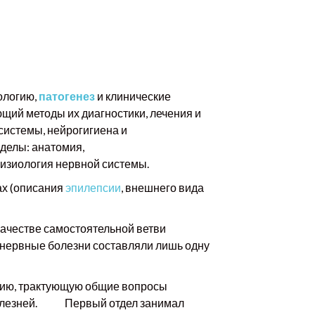
ологию,
патогенез
и клинические
ий методы их диагностики, лечения и
системы, нейрогигиена и
зделы: анатомия,
физиология нервной системы.
ах (описания
эпилепсии
,
внешнего вида
ачестве самостоятельной ветви
 нервные болезни составляли лишь одну
огию, трактующую общие вопросы
ы болезней. Первый отдел занимал