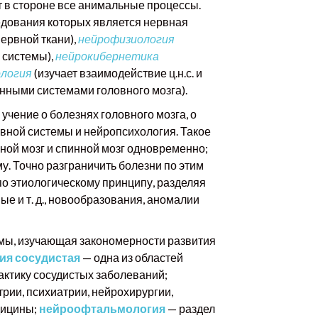
ет в стороне все анимальные процессы.
едования которых является нервная
нервной ткани),
нейрофизиология
 системы),
нейрокибернетика
ология
(изучает взаимодействие ц.н.с. и
енными системами головного мозга).
учение о болезнях головного мозга, о
рвной системы и нейропсихология. Такое
ной мозг и спинной мозг одновременно;
. Точно разграничить болезни по этим
по этиологическому принципу, разделяя
е и т. д., новообразования, аномалии
емы, изучающая закономерности развития
ия сосудистая
— одна из областей
актику сосудистых заболеваний;
ии, психиатрии, нейрохирургии,
дицины;
нейроофтальмология
— раздел