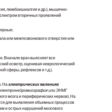
ия, люмбоишиалгия и др.), мышечно-
 спектром вторичных проявлений
лярные;
ала или межпозвонкового отверстия или
е. Вначале врач выясняет все
ский осмотр, оценивая неврологический
й сферы, рефлексов и т.д.).
ы. На
электрических явлениях
электронейромиография или ЭНМГ
ного мозга и периферических нервов). На
тся для выявления объемных процессов
равм и острых нарушений мозгового