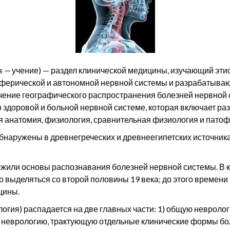
s
—
учение) — раздел клинической медицины, изучающий эти
ферической и автономной нервной системы и разрабатывающ
учение географического распространения болезней нервной 
 здоровой и больной нервной системе, которая включает ра
ая анатомия, физиология, сравнительная физиология и пато
бнаружены в древнегреческих и древнеегипетских источник
жили основы распознавания болезней нервной системы. В к
 выделяться со второй половины 19 века; до этого времени
цины.
логия) распадается на две главных части: 1) общую неврол
ную неврологию, трактующую отдельные клинические форм