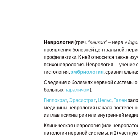
Неврология
(греч.
“
neuron
” —
нерв
+
logo
проявления болезней центральной, пери
профилактики. К ней относится также из
психоневрология. Неврология — учение о
гистология,
эмбриология
, сравнительн
Сведения о болезнях нервной системы о
больных
параличом
).
Гиппократ
,
Эрасистрат
,
Цельс
,
Гален
зало
медицины неврология начала постепенно
из глав психиатрии или внутренней меди
Клиническая неврология (или невропато
патологии нервной системы, и 2) част