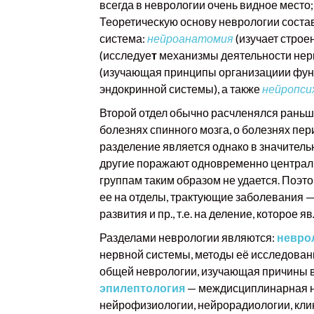
всегда в неврологии очень видное место
Теоретическую основу неврологии соста
система:
нейроанатомия
(изучает строе
(исследуе
т
механизмы деятельности нер
(изучающая принципы организациии фун
эндокринной системы), а также
нейропси
Второй отдел обычно расчленялся раньше,
болезнях спинного мозга, о болезнях пе
разделение является однако в значител
другие поражают одновременно централь
группам таким образом не удается. Поэт
ее на отделы, трактующие заболевания —
развития и пр., т.е. на деление, которое
Разделами неврологии являются:
невро
нервной системы, методы её исследовани
общей неврологии, изучающая причины во
эпилептология
— междисциплинарная на
нейрофизиологии, нейрорадиологии, кли