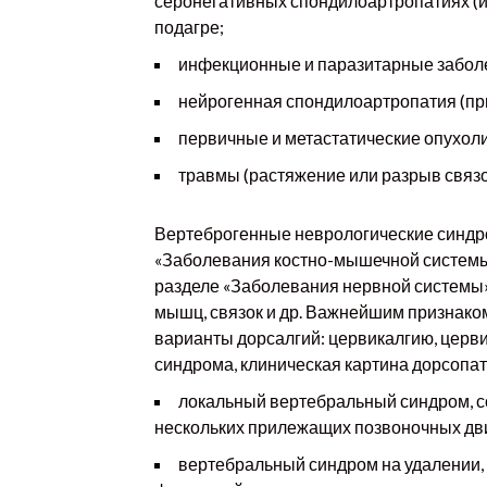
серонегативных спондилоартропатиях (и
подагре;
инфекционные и паразитарные заболе
нейрогенная спондилоартропатия (при
первичные и метастатические опухоли
травмы (растяжение или разрыв связо
Вертеброгенные неврологические синдро
«Заболевания костно-мышечной системы 
разделе «Заболевания нервной системы» 
мышц, связок и др. Важнейшим признако
варианты дорсалгий: цервикалгию, церв
синдрома, клиническая картина дорсопат
локальный вертебральный синдром, 
нескольких прилежащих позвоночных дв
вертебральный синдром на удалении,