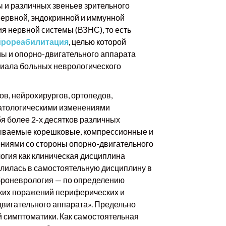
 и различных звеньев зрительного
нервной, эндокринной и иммунной
я нервной системы (ВЗНС), то есть
йрореабилитация
, целью которой
ы и опорно-двигательного аппарата
циала больных неврологического
, нейрохирургов, ортопедов,
патологическими изменениями
я более 2-х десятков различных
азываемые корешковые, компрессионные и
ениями со стороны опорно-двигательного
огия как клиническая дисциплина
елилась в самостоятельную дисциплину в
еброневрология — по определению
ских поражений периферических и
двигательного аппарата». Предельно
 симптоматики. Как самостоятельная