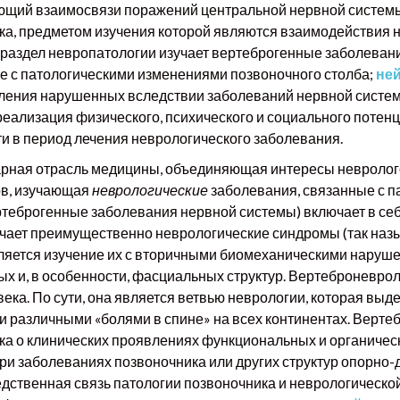
ющий взаимосвязи поражений центральной нервной системы
ка, предметом изучения которой являются взаимодействия 
раздел невропатологии изучает вертеброгенные заболевани
е с патологическими изменениями позвоночного столба;
не
ления нарушенных вследствии заболеваний нервной систем
реализация физического, психического и социального потен
 в период лечения неврологического заболевания.
ная отрасль медицины, объединяющая интересы неврологов
ов, изучающая
неврологические
заболевания, связанные с 
ртеброгенные заболевания нервной системы) включает в себ
зучает преимущественно неврологические синдромы (так н
является изучение их с вторичными биомеханическими наруш
х и, в особенности, фасциальных структур. Вертеброневрол
ка. По сути, она является ветвью неврологии, которая выд
и различными «болями в спине» на всех континентах. Верт
аука о клинических проявлениях функциональных и органиче
ри заболеваниях позвоночника или других структур опорно-
дственная связь патологии позвоночника и неврологической