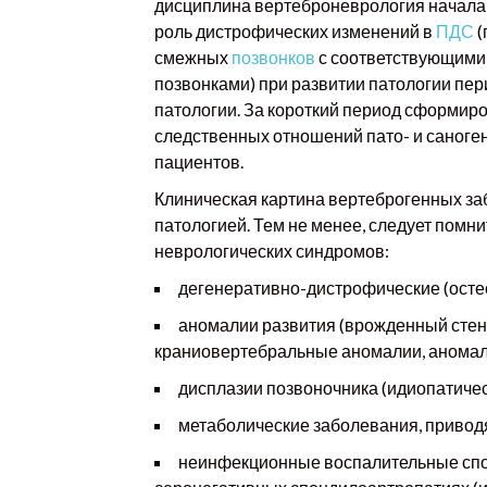
дисциплина вертеброневрология начала 
роль дистрофических изменений в
ПДС
(
смежных
позвонков
с соответствующим
позвонками) при развитии патологии пе
патологии. За короткий период сформир
следственных отношений пато- и саноге
пациентов.
Клиническая картина вертеброгенных за
патологией. Тем не менее, следует помн
неврологических синдромов:
дегенеративно-дистрофические (остео
аномалии развития (врожденный стено
краниовертебральные аномалии, аномали
дисплазии позвоночника (идиопатическ
метаболические заболевания, приводя
неинфекционные воспалительные спон