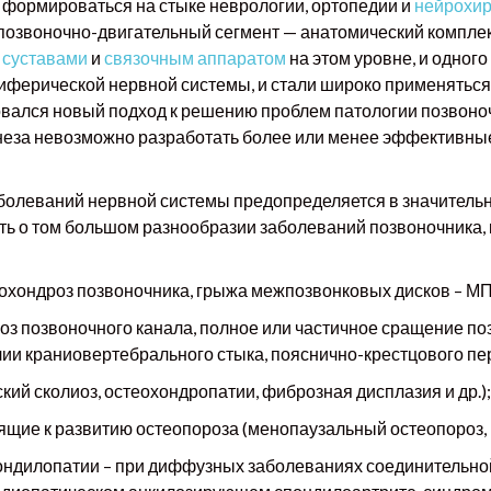
формироваться на стыке неврологии, ортопедии и
нейрохир
позвоночно-двигательный сегмент — анатомический комплек
и
суставами
и
связочным аппаратом
на этом уровне, и одного
риферической нервной системы, и стали широко применяться
овался новый подход к решению проблем патологии позвоно
неза невозможно разработать более или менее эффективны
болеваний нервной системы предопределяется в значитель
ить о том большом разнообразии заболеваний позвоночника,
хондроз позвоночника, грыжа межпозвонковых дисков – МПД,
з позвоночного канала, полное или частичное сращение поз
и краниовертебрального стыка, пояснично-крестцового пере
ий сколиоз, остеохондропатии, фиброзная дисплазия и др.);
щие к развитию остеопороза (менопаузальный остеопороз, г
дилопатии – при диффузных заболеваниях соединительной 