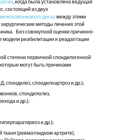
ургии
, когда была установлена ведущая
с, состоящий из двух
межпозвонкового диска
между этими
 хирургические методы лечения этой
чника. Без совокупной оценки причинно-
е модели реабилитации и реадаптации
ной степени первичной спондилогенной
 которые могут быть причинами
 спондилез, спондилоартроз и др.);
вонков, спондилолиз,
хода и др.);
иперпаратиреоз и др.);
ткани (ревматоидном артрите),