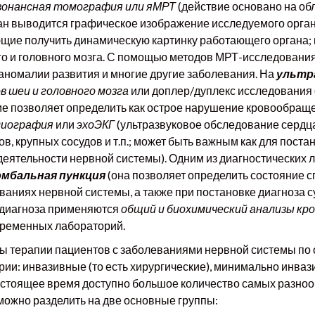
зонансная томография или яМРТ
(действие основано на об
кран выводится графическое изображение исследуемого орг
щие получить динамическую картинку работающего органа;
о и головного мозга. С помощью методов МРТ-исследовани
аномалии развития и многие другие заболевания. На
ультр
в шеи и головного мозга
или доплер/дуплекс исследования 
е позволяет определить как острое нарушение кровообращен
диография
или
эхоЭКГ
(ультразвуковое обследование сердц
, крупных сосудов и т.п.; может быть важным как для постан
еятельности нервной системы). Одним из диагностических 
мбальная пункция
(она позволяет определить состояние с
аниях нервной системы, а также при постановке диагноза 
о диагноза применяются
общий и биохимический анализы кр
временных лабораторий.
ы терапии пациентов с заболеваниями нервной системы по 
рии: инвазивные (то есть хирургические), минимально инва
настоящее время доступно большое количество самых разно
 можно разделить на две основные группы: