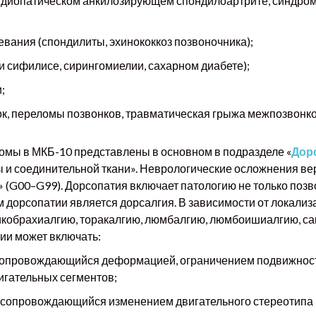
диопатическом анкилозирующем спондилоартрите, синдроме
вания (спондилиты, эхинококкоз позвоночника);
 сифилисе, сирингомиелии, сахарном диабете);
;
к, переломы позвонков, травматическая грыжа межпозвонково
мы в МКБ-10 представлены в основном в подразделе «
Дор
и соединительной ткани». Неврологические осложнения вер
(G00–G99). Дорсопатия включает патологию не только позвон
м дорсопатии является дорсалгия. В зависимости от локал
икобрахиалгию, торакалгию, люмбалгию, люмбоишиалгию, са
ии может включать:
сопровождающийся деформацией, ограничением подвижност
игательных сегментов;
 сопровождающийся изменением двигательного стереотипа 