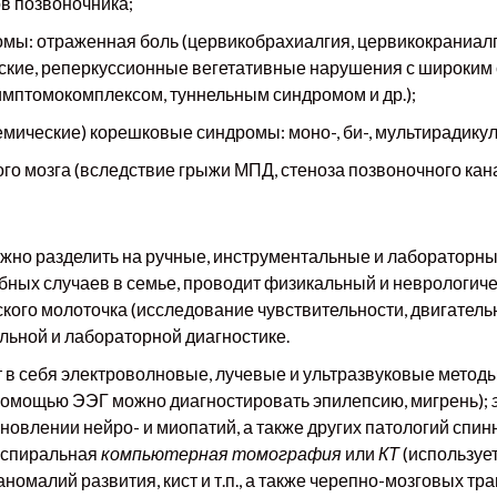
в позвоночника;
мы: отраженная боль (цервикобрахиалгия, цервикокраниалг
ские, реперкуссионные вегетативные нарушения с широким
мптомокомплексом, туннельным синдромом и др.);
ические) корешковые синдромы: моно-, би-, мультирадику
о мозга (вследствие грыжи МПД, стеноза позвоночного кан
ожно разделить на ручные, инструментальные и лабораторны
бных случаев в семье, проводит физикальный и неврологиче
ого молоточка (исследование чувствительности, двигательно
льной и лабораторной диагностике.
 в себя электроволновые, лучевые и ультразвуковые метод
помощью ЭЭГ можно диагностировать эпилепсию, мигрень);
новлении нейро- и миопатий, а также других патологий спин
и спиральная
компьютерная томография
или
КТ
(используе
аномалий развития, кист и т.п., а также черепно-мозговых т