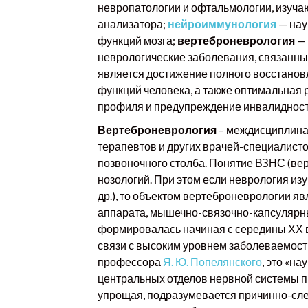
невропатологии и офтальмологии, изуча
анализатора;
нейроиммунология
— нау
функций мозга;
вертеброневрология
— 
неврологические заболевания, связанны
является достижение полного восстанов
функций человека, а также оптимальная 
профиля и предупреждение инвалидности
Вертеброневрология
– междисциплинар
терапевтов и других врачей-специалист
позвоночного столба. Понятие ВЗНС (ве
нозологий. При этом если неврология и
др.), то объектом вертеброневрологии 
аппарата, мышечно-связочно-капсулярны
формировалась начиная с середины ХХ ве
связи с высоким уровнем заболеваемост
профессора
Я. Ю. Попелянского
, это «н
центральных отделов нервной системы п
упрощая, подразумевается причинно-сле