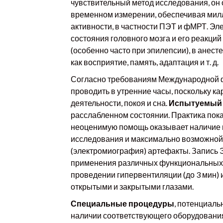
чувствительный метод исследования, он 
временном измерении, обеспечивая мил
активности, в частности ПЭТ и фМРТ. Э
состояния головного мозга и его реакци
(особенно часто при эпилепсии), в анест
как восприятие, память, адаптация и т. д.
Согласно требованиям Международной ф
проводить в утренние часы, поскольку к
деятельности, покоя и сна.
Испытуемый
расслабленном состоянии. Практика пока
неоценимую помощь оказывает наличие 
исследования и максимально возможной 
(электромиография) артефакты. Запись Э
применения различных функциональных н
проведении гипервентиляции (до 3 мин) 
открытыми и закрытыми глазами.
Специальные процедуры
, потенциаль
наличии соответствующего оборудования,