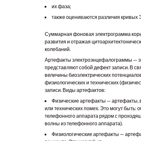
их фаза;
также оцениваются различия кривых Э
Суммарная фоновая электрограмма коры 
развития и отражая цитоархитектоническ
колебаний.
Артефакты электроэнцефалограммы — эт
представляют собой дефект записи. В св
величины биоэлектрических потенциалов
физиологических и технических (физичес
записи. Виды артефактов:
Физические артефакты — артефакты, 
или технических помех. Это могут быть:
телефонного аппарата рядом с проходящ
волны из телефонного аппарата).
Физиологические артефакты — артефа