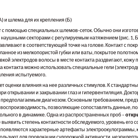
А) и шлема для их крепления (Б)
т с помощью специальных шлемов-сеток. Обычно они изгото
наушными секторами с регулируемым натяжением (рис. 1, Б
навливают в соответствующей точке на голове. Контакт с по
ланное из мелкопористой губки или ваты, покрытое полотн
новкой электродов волосы в месте контакта раздвигают, кожу
ва контакта можно использовать специальные гели (электро
мления испытуемого.
т оценки влияния на нее различных стимулов. К стандарт
при открывании и закрывании глаз и гипервентиляция. Докт
 с предполагаемым диагнозом. Основным требованием, пре
и воспроизводимость, позволяющие сопоставлять данные, п
ольного в динамике. Одна из распространенных проб –
откр
выявить степень контактности обследуемого, уровень его с
 появляются характерные артефакты электроокулограммы, ко
ользуют для провокации судорожной активности, неэпилепти