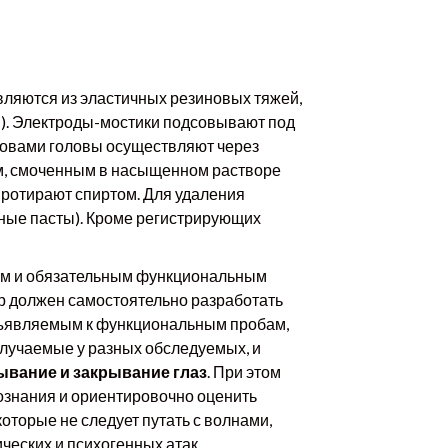
вляются из эластичных резиновых тяжей,
). Электроды-мостики подсовывают под
кровами головы осуществляют через
ом, смоченным в насыщенном растворе
 протирают спиртом. Для удаления
дные пасты). Кроме регистрирующих
ным и обязательным функциональным
ор должен самостоятельно разработать
дъявляемым к функциональным пробам,
олучаемые у разных обследуемых, и
ывание и закрывание глаз
. При этом
ознания и ориентировочно оценить
торые не следует путать с волнами,
ческих и психогенных атак