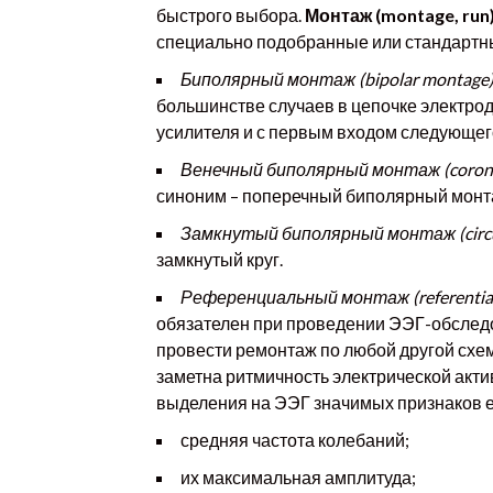
быстрого выбора.
Монтаж (montage, run
специально подобранные или стандартн
Биполярный монтаж (bipolar montage
большинстве случаев в цепочке электро
усилителя и с первым входом следующег
Венечный биполярный монтаж (coronal
синоним – поперечный биполярный монт
Замкнутый биполярный монтаж (circum
замкнутый круг.
Референциальный монтаж (referential
обязателен при проведении ЭЭГ-обследо
провести ремонтаж по любой другой схе
заметна ритмичность электрической акти
выделения на ЭЭГ значимых признаков е
средняя частота колебаний;
их максимальная амплитуда;