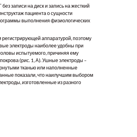
ез записи на диск и запись на жесткий
инструктаж пациента о сущности
программы выполнения физиологических
и регистрирующей аппаратурой, поэтому
овые электроды наиболее удобны при
головы испытуемого, причиняя ему
окрова (рис. 1, А). Ушные электроды –
ернутыми тканью или наполненные
данные показали, что наилучшим выбором
ектроды, изготовленные из разного