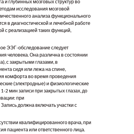
а и глубинных мозговых структур во
етодам исследования мозговой
оличественного анализа функционального
тся в диагностической и лечебной работе
ой с реализацией таких функций,
ное ЭЭГ-обследование следует
ия человека. Она различна в состоянии
), с закрытыми глазами, в
ента сидя или лежа на спине,
ия комфорта во время проведения
еские (электродные) и физиологические
-2 мин записи при закрытых глазах, до
вации: при
 Запись должна включать участки с
сутствии квалифицированного врача, при
ия пациента или ответственного лица.