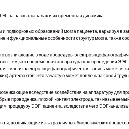
ЭГ на разных каналах и их временная динамика.
и подкорковых образований мозга пациента, варьируя в за
ие и функциональные особенности структур мозга, также со
о возникающие в ходе процедуры электроэнцефалографиче
язи с тем, что современная аппаратура для проведения ЭЭ
, истинная электроэнцефалографическая запись может иска
ких) артефактов. Это зачастую может повлечь за собой тру
возникающие вследствие воздействия на аппаратуру для п
 обрыв проводника, плохой контакт электрода, так называе
им процедуру ЭЭГ пациента, вследствие чего ЭЭГ-анализа
кты, возникающие из-за различных биологических процессов