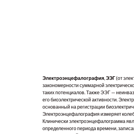
Электроэнцефалография
,
ЭЭГ
(от элект
закономерности суммарной электрической
таких потенциалов. Также ЭЭГ — неинва
его биоэлектрической активности. Элек
основанный на регистрации биоэлектриче
Электроэнцефалография измеряет колеба
Клинически электроэнцефалограмма явля
определенного периода времени, з