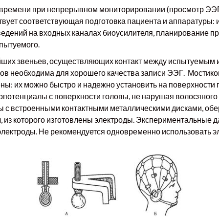
времени при непрерывном мониторировании (просмотр ЭЭГ б
твует соответствующая подготовка пациента и аппаратуры: 
ведений на входных каналах биоусилителя, планирование 
спытуемого.
йших звеньев, осуществляющих контакт между испытуемым 
ов необходима для хорошего качества записи ЭЭГ. Мостик
ны: их можно быстро и надежно установить на поверхности 
опотенциалы с поверхности головы, не нарушая волосяного п
сы с встроенными контактными металлическими дисками, об
л, из которого изготовлены электроды. Экспериментальные 
лектроды. Не рекомендуется одновременно использовать эл