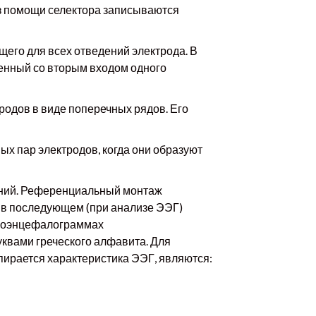
з помощи селектора записываются
его для всех отведений электрода. В
енный со вторым входом одного
родов в виде поперечных рядов. Его
х пар электродов, когда они образуют
ений. Референциальный монтаж
 в последующем (при анализе ЭЭГ)
троэнцефалограммах
уквами греческого алфавита. Для
пирается характеристика ЭЭГ, являются: