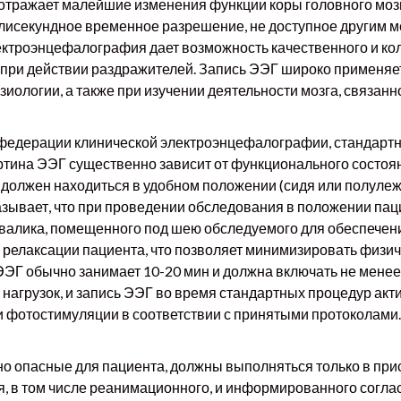
отражает малейшие изменения функции коры головного мозг
лисекундное временное разрешение, не доступное другим м
лектроэнцефалография дает возможность качественного и к
й при действии раздражителей. Запись ЭЭГ широко применяе
езиологии, а также при изучении деятельности мозга, связанн
едерации клинической электроэнцефалографии, стандарт
артина ЭЭГ существенно зависит от функционального состоян
должен находиться в удобном положении (сидя или полулежа
зывает, что при проведении обследования в положении паци
валика, помещенного под шею обследуемого для обеспечен
релаксации пациента, что позволяет минимизировать физич
ЭГ обычно занимает 10-20 мин и должна включать не менее 1
агрузок, и запись ЭЭГ во время стандартных процедур акти
и фотостимуляции в соответствии с принятыми протоколами.
но опасные для пациента, должны выполняться только в при
 в том числе реанимационного, и информированного соглас