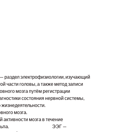
 — раздел электрофизиологии, изучающий
й части головы, а также метод записи
овного мозга путём регистрации
гностики состояния нервной системы,
о жизнедеятельности.
вного мозга.
 активности мозга в течение
оверхности скальпа. ЭЭГ —