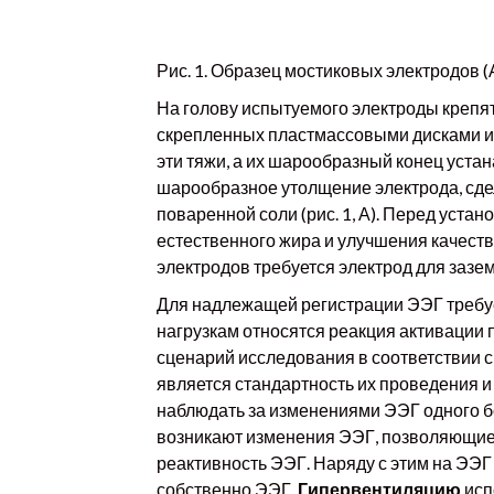
Рис. 1. Образец мостиковых электродов (
На голову испытуемого электроды крепя
скрепленных пластмассовыми дисками и 
эти тяжи, а их шарообразный конец уста
шарообразное утолщение электрода, сде
поваренной соли (рис. 1, А). Перед уста
естественного жира и улучшения качест
электродов требуется электрод для зазе
Для надлежащей регистрации ЭЭГ требуе
нагрузкам относятся реакция активации 
сценарий исследования в соответствии
является стандартность их проведения 
наблюдать за изменениями ЭЭГ одного б
возникают изменения ЭЭГ, позволяющие 
реактивность ЭЭГ. Наряду с этим на ЭЭГ
собственно ЭЭГ.
Гипервентиляцию
исп