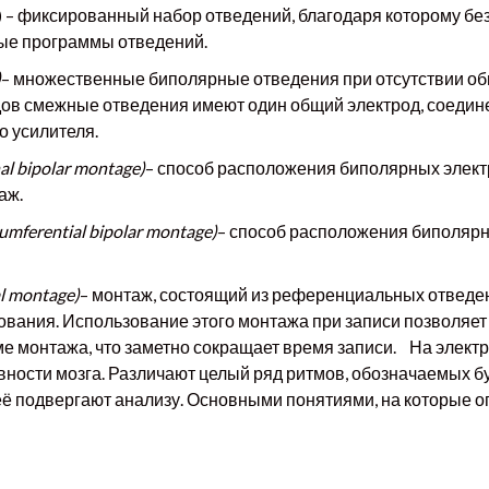
)
– фиксированный набор отведений, благодаря которому бе
ые программы отведений.
)
– множественные биполярные отведения при отсутствии общ
дов смежные отведения имеют один общий электрод, соедин
о усилителя.
 bipolar montage)
– способ расположения биполярных элект
аж.
ferential bipolar montage)
– способ расположения биполярны
 montage)
– монтаж, состоящий из референциальных отвед
вания. Использование этого монтажа при записи позволяет
ме монтажа, что заметно сокращает время записи. На элек
вности мозга. Различают целый ряд ритмов, обозначаемых б
ё подвергают анализу. Основными понятиями, на которые о