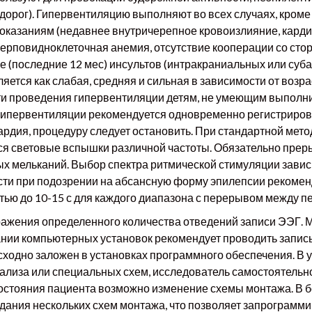
дорог). Гипервентиляцию выполняют во всех случаях, кроме 
оказаниям (недавнее внутричерепное кровоизлияние, карди
ерповидноклеточная анемия, отсутствие кооперации со сто
е (последние 12 мес) инсультов (интракраниальных или суб
ется как слабая, средняя и сильная в зависимости от возра
и проведения гипервентиляции детям, не умеющим выполни
ипервентиляции рекомендуется одновременно регистрирова
рдия, процедуру следует остановить. При стандартной мет
 световые вспышки различной частоты. Обязательно преры
х мельканий. Выбор спектра ритмической стимуляции завис
сти при подозрении на абсансную форму эпилепсии рекомен
стью до 10-15 с для каждого диапазона с перерывом между п
ражения определенного количества отведений записи ЭЭГ.
нии компьютерных установок рекомендует проводить запи
сходно заложен в установках программного обеспечения. В 
ализа или специальных схем, исследователь самостоятельн
состояния пациента возможно изменение схемы монтажа. В
дания нескольких схем монтажа, что позволяет запрограмми