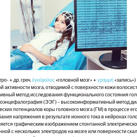
ро- + др. греч.
ἐγκέφαλος
«головной мозг» +
γραμμή
«запись»)
 активности мозга, отводимой с поверхности кожи волосисто
зивный метод исследования функционального состояния гол
троэнцефалография (ЭЭГ) – высокоинформативный метод диа
ских потенциалов коры головного мозга (ГМ) в процессе ег
ния напряжения в результате ионного тока в нейронах голо
ется графическим изображением спонтанной электрической
аписанной с нескольких электродов на мозге или п