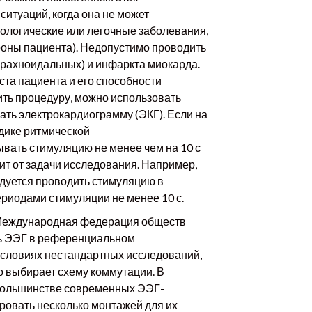
ситуаций, когда она не может
ологические или легочные заболевания,
роны пациента). Недопустимо проводить
арахноидальных) и инфаркта миокарда.
ста пациента и его способности
ть процедуру, можно использовать
ть электрокардиограмму (ЭКГ). Если на
одике ритмической
вать стимуляцию не менее чем на 10 с
ит от задачи исследования. Например,
дуется проводить стимуляцию в
ериодами стимуляции не менее 10 с.
 Международная федерация обществ
сь ЭЭГ в референциальном
условиях нестандартных исследований,
о выбирает схему коммутации. В
 большинстве современных ЭЭГ-
ровать несколько монтажей для их