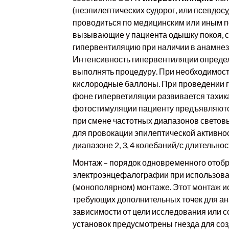
(неэпилептических судорог, или псевдосу
проводиться по медицинским или иным п
вызывающие у пациента одышку покоя, с
гипервентиляцию при наличии в анамнез
Интенсивность гипервентиляции определя
выполнять процедуру. При необходимост
кислородные баллоны. При проведении г
фоне гиперветиляции развивается тахика
фотостимуляции пациенту предъявляются
при смене частотных диапазонов световы
для провокации эпилептической активно
диапазоне 2, 3, 4 колебаний/с длительно
Монтаж – порядок одновременного отоб
электроэнцефалографии при использова
(монополярном) монтаже. Этот монтаж и
требующих дополнительных точек для ан
зависимости от цели исследования или 
установок предусмотрены гнезда для соз