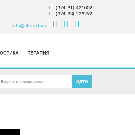
+(374-91)-421002
+(374-93)-229292
info@altmed.am
ОСТИКА
ТЕРАПИЯ