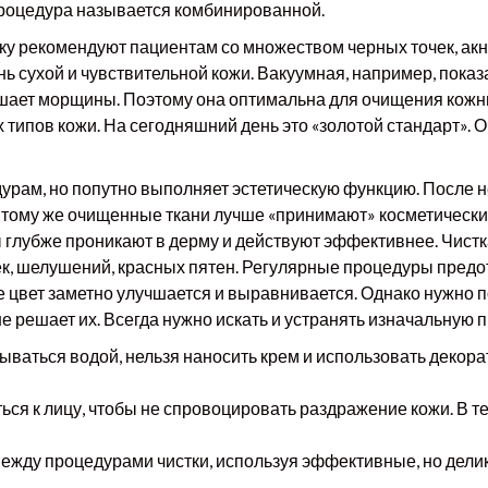
процедура называется комбинированной.
тку рекомендуют пациентам со множеством черных точек, ак
ь сухой и чувствительной кожи. Вакуумная, например, пока
ьшает морщины. Поэтому она оптимальна для очищения кожны
 типов кожи. На сегодняшний день это «золотой стандарт». 
дурам, но попутно выполняет эстетическую функцию. После н
 К тому же очищенные ткани лучше «принимают» косметическ
 глубже проникают в дерму и действуют эффективнее. Чистк
ек, шелушений, красных пятен. Регулярные процедуры пред
 цвет заметно улучшается и выравнивается. Однако нужно пон
е решает их. Всегда нужно искать и устранять изначальную п
мываться водой, нельзя наносить крем и использовать декор
ься к лицу, чтобы не спровоцировать раздражение кожи. В т
ежду процедурами чистки, используя эффективные, но дели