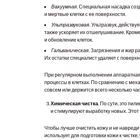
Вакуумная.
Специальная насадка созд
и мертвые клетки с ее поверхности.
Ультразвуковая
. Ультразвук, действ
также ускоряет их отшелушивание. Кром
и обновление клеток.
Гальваническая
. Загрязнения и жир 
Их остатки специалист удаляет с повер
При регулярном выполнении аппаратная 
процессы в клетках. По сравнению с мех
совсем или держится всего несколько час
Химическая чистка
. По сути, это п
и стимулируют выработку новых. Этот 
Чтобы лучше очистить кожу и не навредит
использует для подготовки кожи к чистке