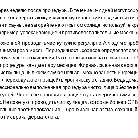
через неделю после процедуры. В течение 3–7 дней могут со
но не подвергать кожу излишнему тепловому воздействию и 
 и сауны, не загорайте на открытом солнце, используйте кр
пример, успокаивающие и противовоспалительные маски, к
хоженной, проводить чистку нужно регулярно. А людям с про
минимум раз в месяц. Периодичность сеансов определяет сп
ребует частого очищения. Раз в полгода или раз в квартал —
роцедуры каждые пару месяцев. Жирная, склонная к воспа
чистку лица ни в коем случае нельзя. Можно занести инфекц
к переходу акне (прыщей) в хроническую стадию. Ведь дом
ессионально выполненная процедура чистки лица обеспечив
 и угрей. Чистка не проводится пациенту с аллергическими
х. Не советуют проводить чистку людям, которые болеют ОР
ьные противопоказания — бронхиальная астма, сахарный ди
о них врача-дерматолога.