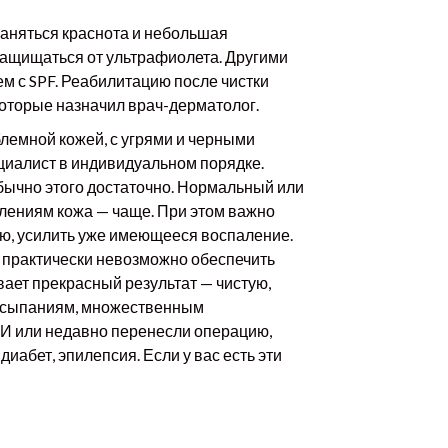
храняться краснота и небольшая
защищаться от ультрафиолета. Другими
ем с SPF. Реабилитацию после чистки
оторые назначил врач-дерматолог.
блемной кожей, с угрями и черными
ециалист в индивидуальном порядке.
 обычно этого достаточно. Нормальный или
лениям кожа — чаще. При этом важно
ию, усилить уже имеющееся воспаление.
а практически невозможно обеспечить
ает прекрасный результат — чистую,
 высыпаниям, множественным
ВИ или недавно перенесли операцию,
абет, эпилепсия. Если у вас есть эти