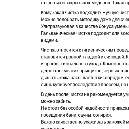
открытых и закрытых комедонов. Такая 
Кому какая чистка подходит? Ручную чис
Можно подобрать методику даже для очен
Ультразвуковая в качестве бонуса умен
Гальваническая чистка подходит для всех
видами.
Чистка относится к гигиеническим проце
становится ровной, гладкой и сияющей.
и профессионального ухода. Компоненты
дефектов: мелких прыщиков, черных точ
дышать, кожа насыщается кислородом, ее
лишь купирует последствия проблем, но н
В день после чистки не рекомендуется у
можно забить.
Не стоит без особой надобности прикасат
посещения бани, сауны, солярия.
Важно качественно ухаживать за кожей м
косметолог.