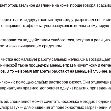
ает отрицательное давление на коже, проще говоря всасыва
уя через гель или другую контактную среду, разрывает связи
е очищающего эффекта, ультразвуковые волны стимулируют
растворяются под действием слабого тока, вступая в реакци
хности кожи очищающим средством.
чистка нормализует работу сальных желез. Она возвращает
анической такие процедуры меньше травмируют кожу и легче
ов. В то же время аппараты работают на меньшей глубине, а 
илинг кожи с помощью слабых растворов кислот. Они отшелуш
вариант, как правило, дополняет одну из практик, приведен
ь ей, специалист может сочетать несколько методик в одной
, ультразвук — для очищения от поверхностных загрязнений.