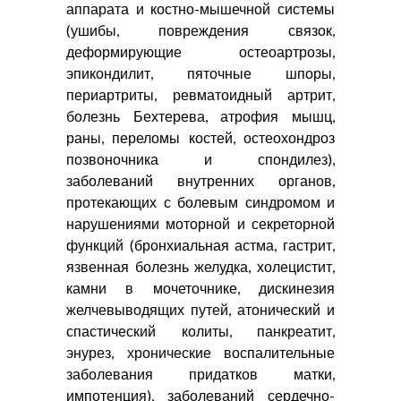
аппарата и костно-мышечной системы
(ушибы, повреждения связок,
деформирующие остеоартрозы,
эпикондилит, пяточные шпоры,
периартриты, ревматоидный артрит,
болезнь Бехтерева, атрофия мышц,
раны, переломы костей, остеохондроз
позвоночника и спондилез),
заболеваний внутренних органов,
протекающих с болевым синдромом и
нарушениями моторной и секреторной
функций (бронхиальная астма, гастрит,
язвенная болезнь желудка, холецистит,
камни в мочеточнике, дискинезия
желчевыводящих путей, атонический и
спастический колиты, панкреатит,
энурез, хронические воспалительные
заболевания придатков матки,
импотенция), заболеваний сердечно-