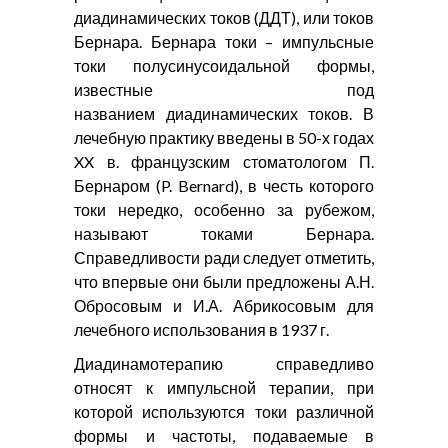
диадинамических токов (ДДТ), или токов
Бернара. Бернара токи – импульсные
токи полусинусоидальной формы,
известные под
названием диадинамических токов. В
лечебную практику введены в 50-х годах
XX в. французским стоматологом П.
Бернаром (P. Bernard), в честь которого
токи нередко, особенно за рубежом,
называют токами Бернара.
Справедливости ради следует отметить,
что впервые они были предложены А.Н.
Обросовым и И.А. Абрикосовым для
лечебного использования в 1937 г.
Диадинамотерапию справедливо
относят к импульсной терапии, при
которой используются токи различной
формы и частоты, подаваемые в