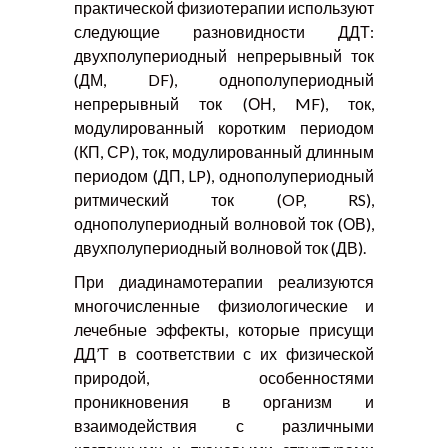
практической физиотерапии используют
следующие разновидности ДДТ:
двухполупериодный непрерывный ток
(ДМ, DF), однополупериодный
непрерывный ток (ОН, MF), ток,
модулированный коротким периодом
(КП, СР), ток, модулированный длинным
периодом (ДП, LP), однополупериодный
ритмический ток (OP, RS),
однополупериодный волновой ток (ОВ),
двухполупериодный волновой ток (ДВ).
При диадинамотерапии реализуются
многочисленные физиологические и
лечебные эффекты, которые присущи
ДД’Т в соответствии с их физической
природой, особенностями
проникновения в организм и
взаимодействия с различными