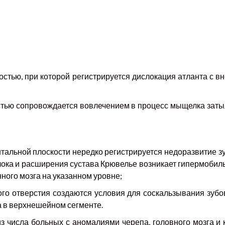
остью, при которой регистрируется дислокация атланта с в
остью сопровождается вовлечением в процесс мыщелка заты
тальной плоскости нередко регистрируется недоразвитие з
блока и расширения сустава Крювелье возникает гипермобил
ного мозга на указанном уровне;
го отверстия создаются условия для соскальзывания зубови
а в верхнешейном сегменте.
из числа больных с аномалиями черепа, головного мозга и 