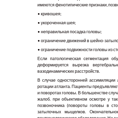
имеются фенотипические признаки, поз
• кривошея;
• укороченная шея;
• неправильная посадка головы;
• ограничение движений в шейно-затыло
• ограничение подвижности головы из ст
Если патологическая сегментация об
деформируется вырезка вертебраль
вазодинамических расстройств.
В случае односторонней ассимиляции 
ротации атланта. Пациенты предъявляю
и поворотах головы. В большенстве сл
жалоб. при объективном осмотре у та
позвоночника (повороты головы в ст
затылочных мыщелков. Окончательн
рентгенологическое обследование. На с