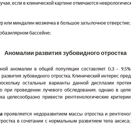
учае, если в клинической картине отмечаются неврологичес
ур или миндалин мозжечка в большое затылочное отверстие;
обазилярном бассейне;
Аномалии развития зубовидного отростка
ной аномалии в общей популяции составляет 0,3 – 9,5%
 развития зубовидного отростка. Клинический интерес пре
 поскольку остальные варианты данной дисплазии проте
 при проведении лучевого обследования. однако в целя
тка целесообразно привести рентгенологические критери
а
проявляется недоразвитием массы отростка и рентгено
тростка в сочетании с нормальным развитием тела аксиса;