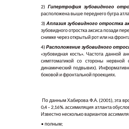
2)
Гипертрофия зубовидного отр
расположена выше переднего бугра атла
3)
Аплазия зубовидного отростка а
зубовидного отростка аксиса позади пер
снимке через открытый рот или на фрон
4)
Расположение зубовидного отрос
«зубовидная кость». Частота данной а
симптоматикой со стороны нервной с
динамический подвывих). Информативн
боковой и фронтальной проекциях.
По данным Хабирова Ф.А. (2001), эта в
0,4 – 2,16%. ассимиляция атланта обус
Известно несколько вариантов ассимиля
• полным;