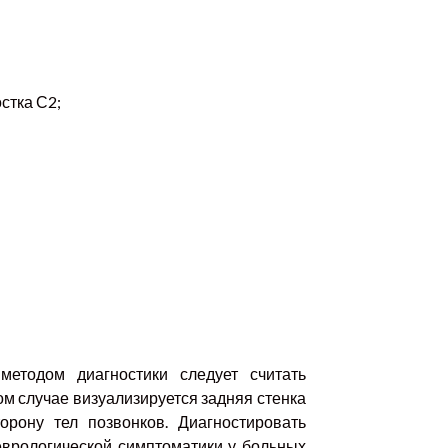
стка С2;
етодом диагностики следует считать
м случае визуализируется задняя стенка
рону тел позвонков. Диагностировать
неврологической симптоматики у больных