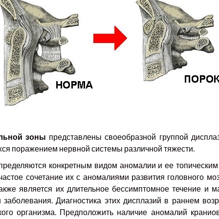
льной зоны
представлены своеобразной группой дисплаз
хся поражением нервной системы различной тяжести.
пределяются конкретным видом аномалии и ее топически
частое сочетание их с аномалиями развития головного моз
акже является их длительное бессимптомное течение и м
и заболевания. Диагностика этих дисплазий в раннем возр
ого организма. Предположить наличие аномалий краниов