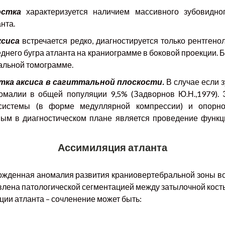
остка
характеризуется наличием массивного зубовидног
нта.
ксиса
встречается редко, диагностируется только рентгено
еднего бугра атланта на краниограмме в боковой проекции.
тальной томограмме.
тка аксиса в сагиттальной плоскости.
В случае если 
номалии в общей популяции 9,5% (Задворнов Ю.Н.,1979).
истемы (в форме медуллярной компрессии) и опорно-
ым в диагностическом плане является проведение функц
Ассимиляция атланта
рожденная аномалия развития краниовертебральной зоны вс
ловлена патологической сегментацией между затылочной кос
ции атланта – сочленение может быть: