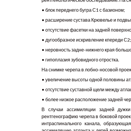
• блок переднего бугра С1 с базионом;
• расширение сустава Крювелье и подвы
• отсутствие фасетки на задней поверхно
• дугообразное искривление кпереди С2;
• неровность задне-нижнего края большо
• гипоплазия зубовидного отростка.
На снимке черепа в лобно-носовой прое
• увеличение высоты одной половины атл
• отсутствие суставной щели между атл
• более низкое расположение задней чер
В случаи ассимиляции задней дужки
рентгенографию черепа в боковой проек
интраспинального канала, образующа
ассимиляцию атланта у детей возможно 