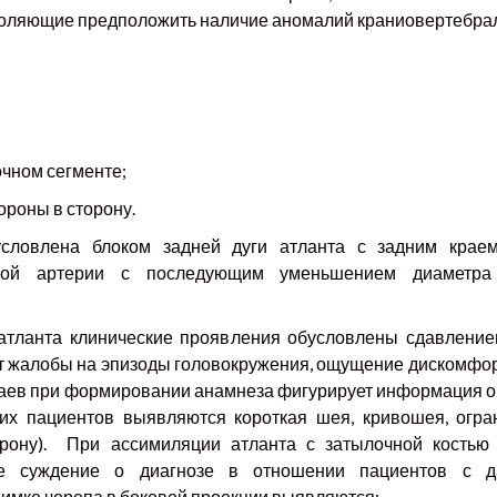
воляющие предположить наличие аномалий краниовертебрал
чном сегменте;
ороны в сторону.
условлена блоком задней дуги атланта с задним краем
ной артерии с последующим уменьшением диаметра
атланта клинические проявления обусловлены сдавление
т жалобы на эпизоды головокружения, ощущение дискомфор
учаев при формировании анамнеза фигурирует информация 
ких пациентов выявляются короткая шея, кривошея, огр
орону). При ассимиляции атланта с затылочной костью 
ое суждение о диагнозе в отношении пациентов с д
нимке черепа в боковой проекции выявляются: