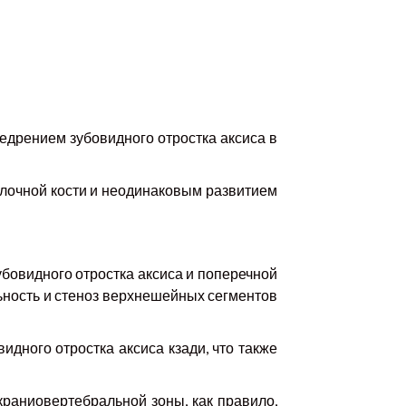
недрением зубовидного отростка аксиса в
лочной кости и неодинаковым развитием
убовидного отростка аксиса и поперечной
ьность и стеноз верхнешейных сегментов
дного отростка аксиса кзади, что также
краниовертебральной зоны, как правило,