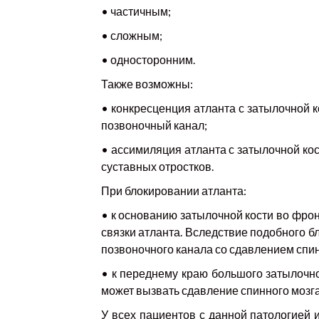
• частичным;
• сложным;
• односторонним.
Также возможны:
• конкресценция атланта с затылочной к
позвоночный канал;
• ассимиляция атланта с затылочной к
суставных отростков.
При блокировании атланта:
• к основанию затылочной кости во фрон
связки атланта. Вследствие подобного 
позвоночного канала со сдавлением спин
• к переднему краю большого затылочно
может вызвать сдавление спинного мозг
У всех пациентов с данной патологией 