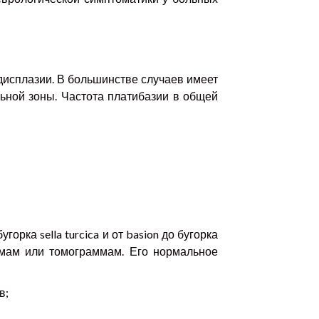
исплазии. В большинстве случаев имеет
ьной зоны. Частота платибазии в общей
орка sella turcica и от basion до бугорка
аммам или томограммам. Его нормальное
в;