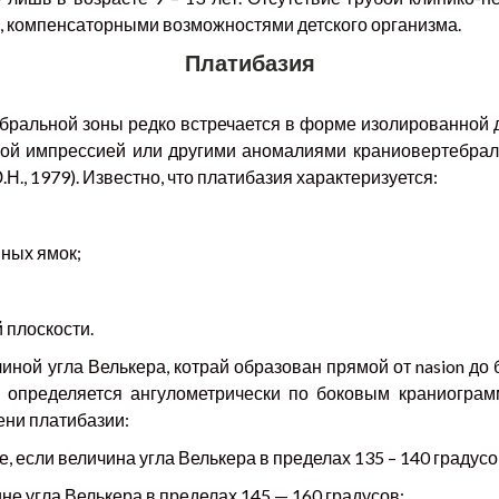
о, компенсаторными возможностями детского организма.
Платибазия
бральной зоны редко встречается в форме изолированной д
ной импрессией или другими аномалиями краниовертебрал
., 1979). Известно, что платибазия характеризуется:
ных ямок;
 плоскости.
ой угла Велькера, котрай образован прямой от nasion до буг
теля определяется ангулометрически по боковым краниогр
ени платибазии:
ае, если величина угла Велькера в пределах 135 – 140 градусо
ине угла Велькера в пределах 145 — 160 градусов;