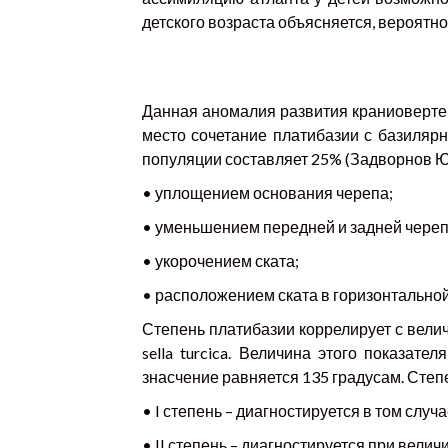
детского возраста объясняется, вероятн
Данная аномалия развития краниоверте
место сочетание платибазии с базиляр
популяции составляет 25% (Задворнов Ю.Н
• уплощением основания черепа;
• уменьшением передней и задней череп
• укорочением ската;
• расположением ската в горизонтальной
Степень платибазии коррелирует с величин
sella turcica. Величина этого показа
знасчение равняется 135 градусам. Степ
• I степень – диагностируется в том случ
• II степень – диагностируется при велич