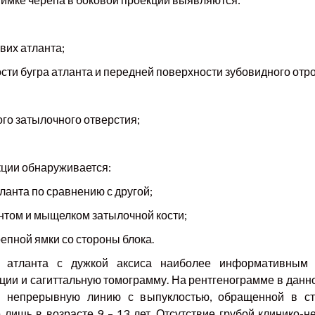
вих атланта;
сти бугра атланта и передней поверхности зубовидного отро
го затылочного отверстия;
кции обнаруживается:
анта по сравнению с другой;
антом и мыщелком затылочной кости;
епной ямки со стороны блока.
 атланта с дужкой аксиса наиболее информативным м
ции и сагиттальную томограмму. На рентгенограмме в данно
я непрерывную линию с выпуклостью, обращенной в сто
лишь в возрасте 9 – 13 лет. Отсутствие грубой клинико-