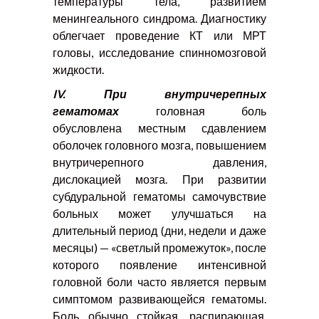
температуры тела, развитием
менингеального синдрома. Диагностику
облегчает проведение КТ или МРТ
головы, исследование спинномозговой
жидкости.
IV
. При внутричерепных
гематомах
головная боль
обусловлена местным сдавлением
оболочек головного мозга, повышением
внутричерепного давления,
дислокацией мозга. При развитии
субдуральной гематомы самочувствие
больных может улучшаться на
длительный период (дни, недели и даже
месяцы) — «светлый промежуток», после
которого появление интенсивной
головной боли часто является первым
симптомом развивающейся гематомы.
Боль обычно стойкая, распирающая,