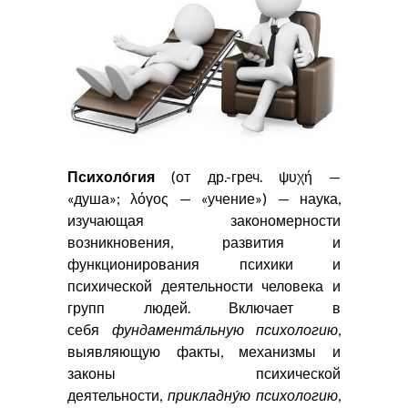
Психоло́гия
(от др.-греч. ψυχή —
«душа»; λόγος — «учение») — наука,
изучающая закономерности
возникновения, развития и
функционирования психики и
психической деятельности человека и
групп людей. Включает в
себя
фундамента́льную психологию
,
выявляющую факты, механизмы и
законы психической
деятельности,
прикладну́ю психологию
,